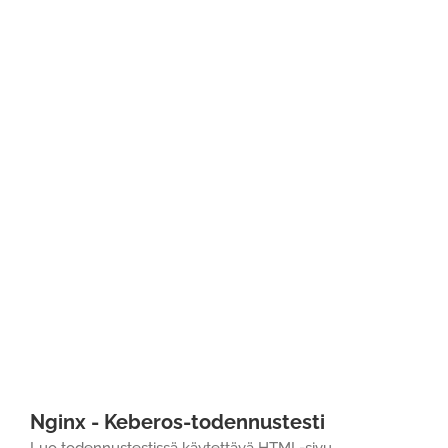
Nginx - Keberos-todennustesti
Luo todennustestissä käytettävä HTML-sivu.