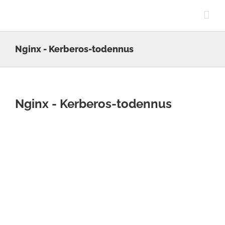
Skip
to
content
Nginx - Kerberos-todennus
Nginx - Kerberos-todennus