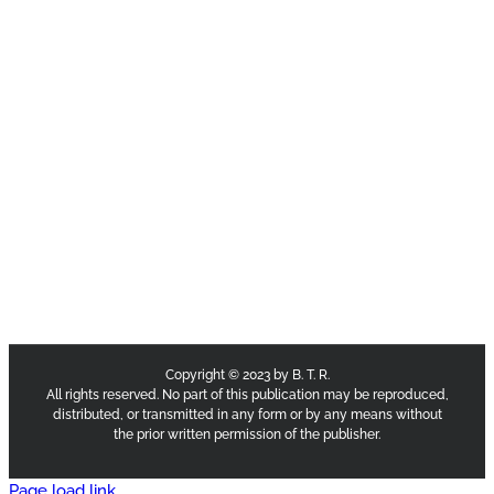
Copyright © 2023 by B. T. R.
All rights reserved. No part of this publication may be reproduced,
distributed, or transmitted in any form or by any means without
the prior written permission of the publisher.
Page load link