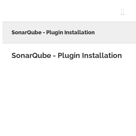
Skip
to
content
SonarQube - Plugin Installation
SonarQube - Plugin Installation