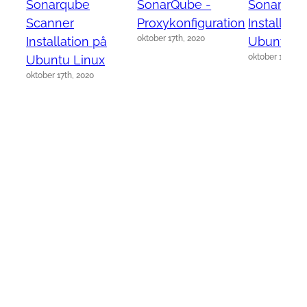
Sonarqube
SonarQube -
Sonarqub
Scanner
Proxykonfiguration
Installati
oktober 17th, 2020
Installation på
Ubuntu L
oktober 17th, 2
Ubuntu Linux
oktober 17th, 2020