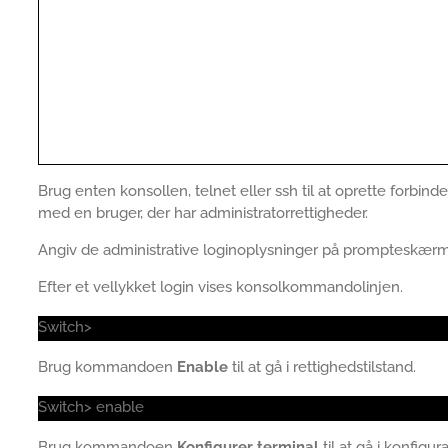
Brug enten konsollen, telnet eller ssh til at oprette forbin
med en bruger, der har administratorrettigheder.
Angiv de administrative loginoplysninger på prompteskær
Efter et vellykket login vises konsolkommandolinjen.
Switch>
Brug kommandoen
Enable
til at gå i rettighedstilstand.
Switch> enable
Brug kommandoen
Konfigurer terminal
til at gå i konfigur