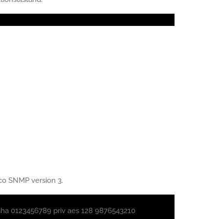
co SNMP version 3.
sha 0123456789 priv aes 128 9876543210