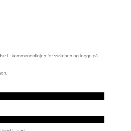
delse til kommandolinjen for switchen og logge på
men.
ationstilstand.