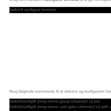
Switch# configure terminal
Brug følgende kommando til at aktivere og konfigurere Cis
Switch(config)# snmp-server group Universe7 v3 priv
Switch(config)# snmp-server user goku Universe7 v3 auth 