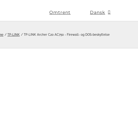
Omtrent
Dansk
me
TP-LINK
TP-LINK Archer C20 AC750 - Firewall- og DOS-beskyttelse