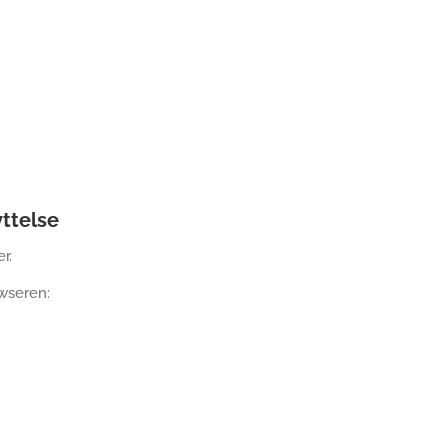
ttelse
r.
wseren: