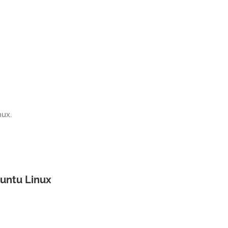
nux.
buntu Linux