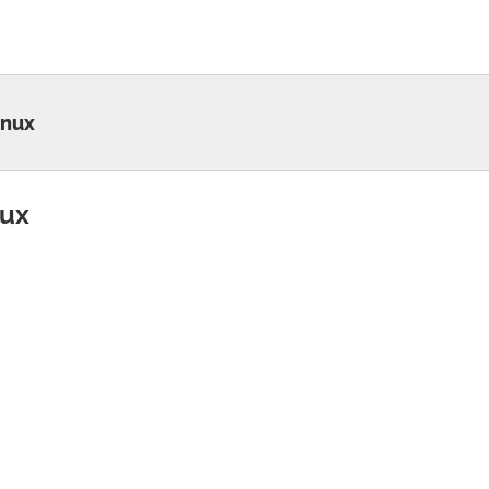
inux
nux