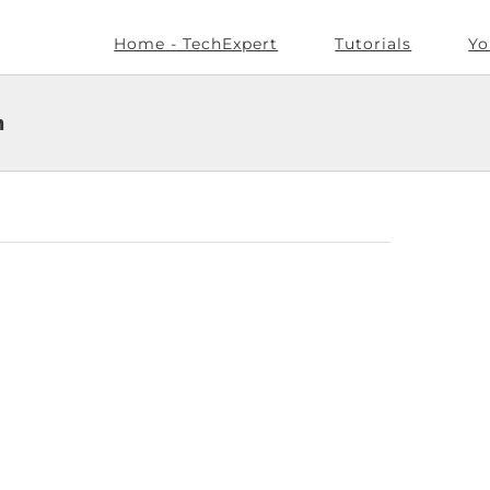
Home - TechExpert
Tutorials
Yo
n