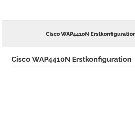
Skip
to
content
Cisco WAP4410N Erstkonfiguratio
Cisco WAP4410N Erstkonfiguration