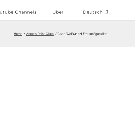
utube Channels
Über
Deutsch
Home
Access Point Cisco
Cisco WAP4410N Erstkonfiguration