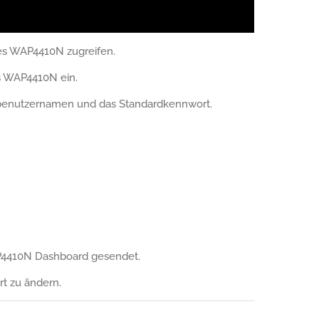
des WAP4410N zugreifen.
s WAP4410N ein.
benutzernamen und das Standardkennwort.
P4410N Dashboard gesendet.
rt zu ändern.