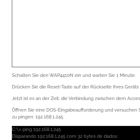
Schalten Sie den WAP4410N ein und warten Sie 1 Minute.
Drücken Sie die Reset-Taste auf der Rückseite Ihres Geräts
Jetzt ist es an der Zeit, die Verbindung zwischen dem Acce
Öffnen Sie eine DOS-Eingabeaufforderung und versuchen 
zu pingen: 192.168.1.245
C:\> ping 192.168.1.245
Disparando 192.168.1.245 com 32 bytes de dados: