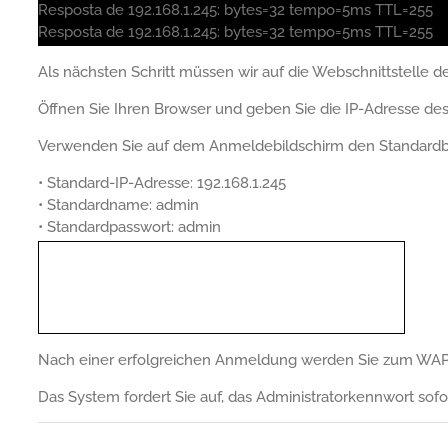
Resposta de 192.168.1.245: bytes=32 tempo=5ms TTL=255
Resposta de 192.168.1.245: bytes=32 tempo=5ms TTL=255
Als nächsten Schritt müssen wir auf die Webschnittstelle 
Öffnen Sie Ihren Browser und geben Sie die IP-Adresse de
Verwenden Sie auf dem Anmeldebildschirm den Standard
• Standard-IP-Adresse: 192.168.1.245
• Standardname: admin
• Standardpasswort: admin
Nach einer erfolgreichen Anmeldung werden Sie zum WA
Das System fordert Sie auf, das Administratorkennwort sofo