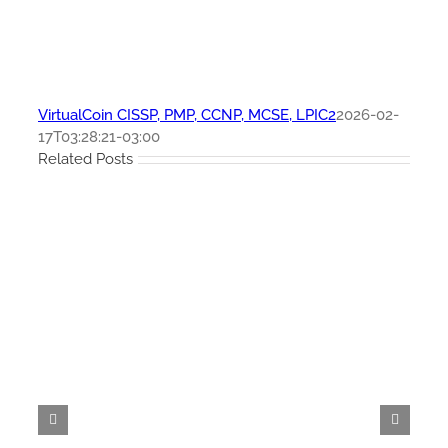
VirtualCoin CISSP, PMP, CCNP, MCSE, LPIC2
2026-02-
17T03:28:21-03:00
Related Posts