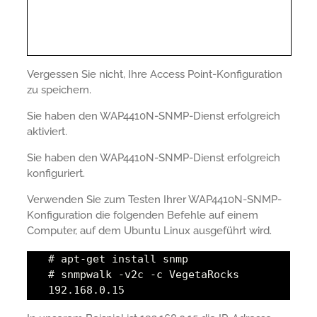
Vergessen Sie nicht, Ihre Access Point-Konfiguration
zu speichern.
Sie haben den WAP4410N-SNMP-Dienst erfolgreich
aktiviert.
Sie haben den WAP4410N-SNMP-Dienst erfolgreich
konfiguriert.
Verwenden Sie zum Testen Ihrer WAP4410N-SNMP-
Konfiguration die folgenden Befehle auf einem
Computer, auf dem Ubuntu Linux ausgeführt wird.
# apt-get install snmp
# snmpwalk -v2c -c VegetaRocks
192.168.0.15