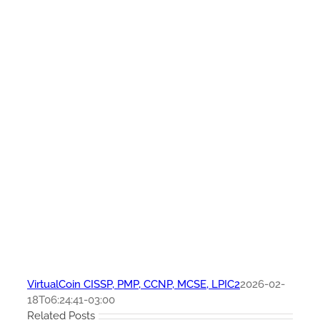
VirtualCoin CISSP, PMP, CCNP, MCSE, LPIC2
2026-02-
18T06:24:41-03:00
Related Posts