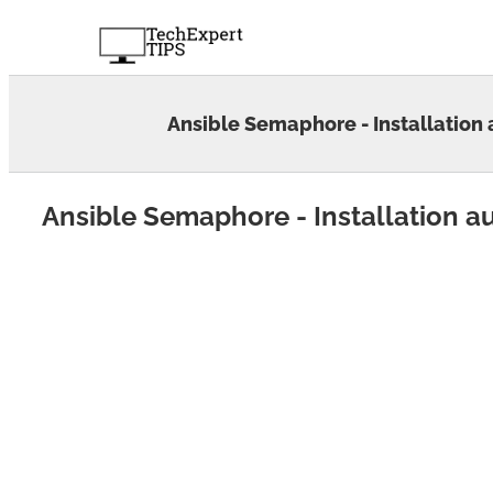
Skip
to
content
Ansible Semaphore - Installation
Ansible Semaphore - Installation a