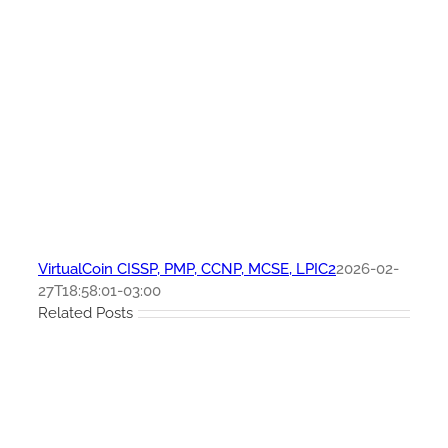
VirtualCoin CISSP, PMP, CCNP, MCSE, LPIC2
2026-02-
27T18:58:01-03:00
Related Posts