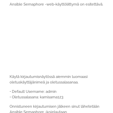
Ansible Semaphore -web-käyttöliittymä on esitettävä.
Käytä kirjautumisnäytössä aiemmin luomaasi
oletuskäyttäjänimeä ja oletussalasanaa.
• Default Username: admin
• Oletussalasana: kamisama123
Onnistuneen kirjautumisen jälkeen sinut lähetetään
Ansible Semaphore -kojelautaan.