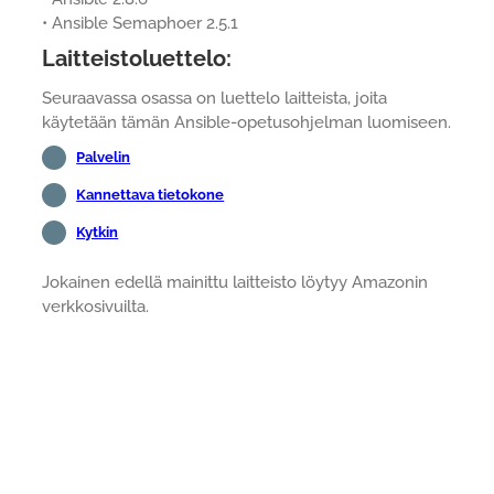
• Ansible Semaphoer 2.5.1
Laitteistoluettelo:
Seuraavassa osassa on luettelo laitteista, joita
käytetään tämän Ansible-opetusohjelman luomiseen.
Palvelin
Kannettava tietokone
Kytkin
Jokainen edellä mainittu laitteisto löytyy Amazonin
verkkosivuilta.