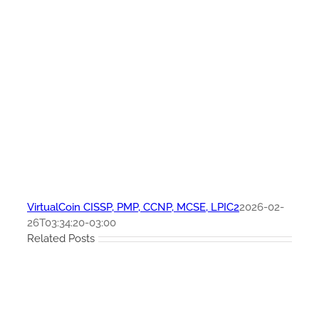
VirtualCoin CISSP, PMP, CCNP, MCSE, LPIC2
2026-02-
26T03:34:20-03:00
Related Posts