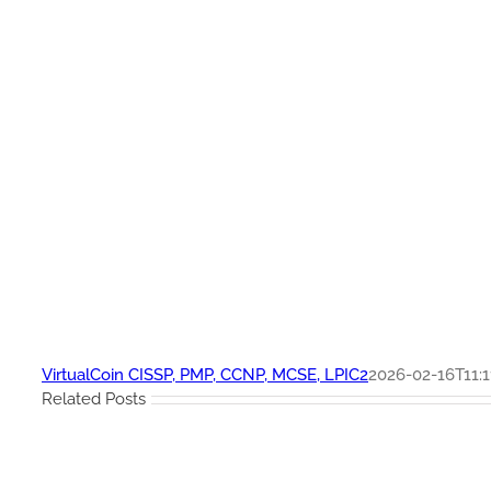
VirtualCoin CISSP, PMP, CCNP, MCSE, LPIC2
2026-02-16T11:1
Related Posts