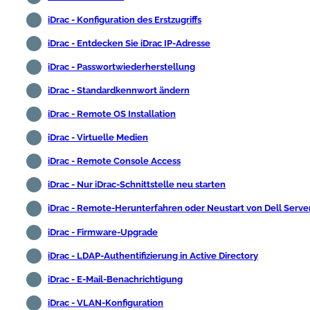
iDrac - Konfiguration des Erstzugriffs
iDrac - Entdecken Sie iDrac IP-Adresse
iDrac - Passwortwiederherstellung
iDrac - Standardkennwort ändern
iDrac - Remote OS Installation
iDrac - Virtuelle Medien
iDrac - Remote Console Access
iDrac - Nur iDrac-Schnittstelle neu starten
iDrac - Remote-Herunterfahren oder Neustart von Dell Serve
iDrac - Firmware-Upgrade
iDrac - LDAP-Authentifizierung in Active Directory
iDrac - E-Mail-Benachrichtigung
iDrac - VLAN-Konfiguration