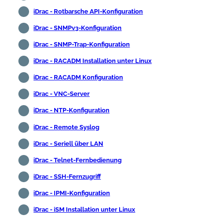
iDrac - Rotbarsche API-Konfiguration
iDrac - SNMPv3-Konfiguration
iDrac - SNMP-Trap-Konfiguration
iDrac - RACADM Installation unter Linux
iDrac - RACADM Konfiguration
iDrac - VNC-Server
iDrac - NTP-Konfiguration
iDrac - Remote Syslog
iDrac - Seriell über LAN
iDrac - Telnet-Fernbedienung
iDrac - SSH-Fernzugriff
iDrac - IPMI-Konfiguration
iDrac - iSM Installation unter Linux