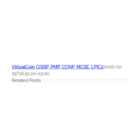
VirtualCoin CISSP, PMP, CCNP, MCSE, LPIC2
2026-02-
25T16:51:20-03:00
Related Posts