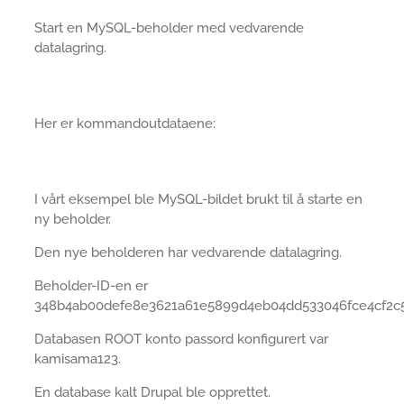
Start en MySQL-beholder med vedvarende
datalagring.
Her er kommandoutdataene:
I vårt eksempel ble MySQL-bildet brukt til å starte en
ny beholder.
Den nye beholderen har vedvarende datalagring.
Beholder-ID-en er
348b4ab00defe8e3621a61e5899d4eb04dd533046fce4cf2c5
Databasen ROOT konto passord konfigurert var
kamisama123.
En database kalt Drupal ble opprettet.