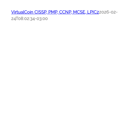
VirtualCoin CISSP, PMP, CCNP, MCSE, LPIC2
2026-02-
24T08:02:34-03:00