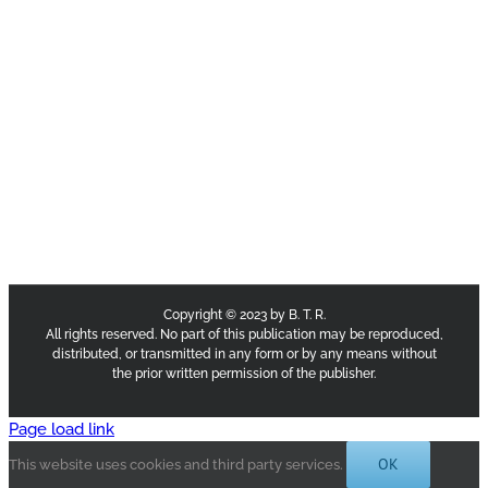
Copyright © 2023 by B. T. R.
All rights reserved. No part of this publication may be reproduced,
distributed, or transmitted in any form or by any means without
the prior written permission of the publisher.
Page load link
OK
This website uses cookies and third party services.