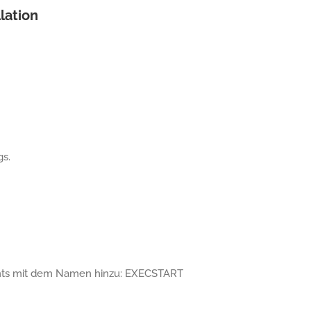
lation
gs.
ents mit dem Namen hinzu: EXECSTART