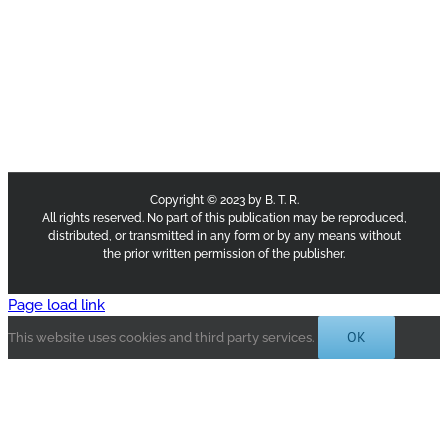
Copyright © 2023 by B. T. R.
All rights reserved. No part of this publication may be reproduced,
distributed, or transmitted in any form or by any means without
the prior written permission of the publisher.
Page load link
OK
This website uses cookies and third party services.