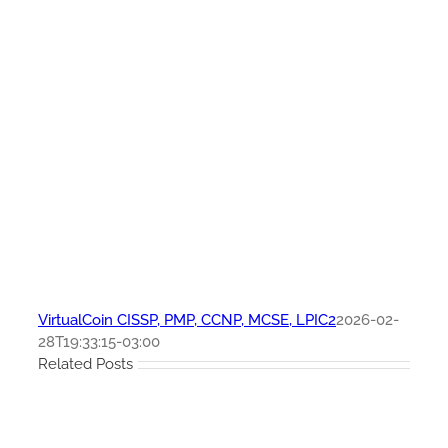
VirtualCoin CISSP, PMP, CCNP, MCSE, LPIC2
2026-02-
28T19:33:15-03:00
Related Posts