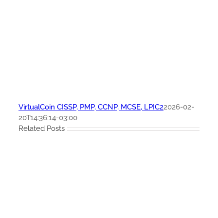
VirtualCoin CISSP, PMP, CCNP, MCSE, LPIC2
2026-02-
20T14:36:14-03:00
Related Posts