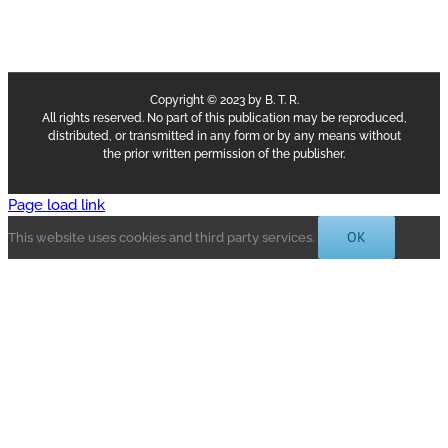
Copyright © 2023 by B. T. R.
All rights reserved. No part of this publication may be reproduced,
distributed, or transmitted in any form or by any means without
the prior written permission of the publisher.
Page load link
OK
This website uses cookies and third party services.