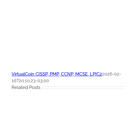
VirtualCoin CISSP, PMP, CCNP, MCSE, LPIC2
2026-02-
16T20:10:23-03:00
Related Posts