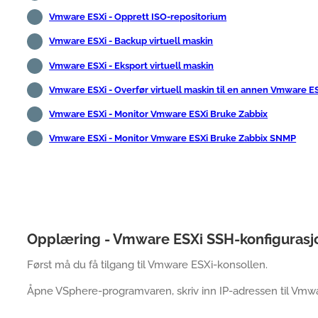
Vmware ESXi - Opprett ISO-repositorium
Vmware ESXi - Backup virtuell maskin
Vmware ESXi - Eksport virtuell maskin
Vmware ESXi - Overfør virtuell maskin til en annen Vmware E
Vmware ESXi - Monitor Vmware ESXi Bruke Zabbix
Vmware ESXi - Monitor Vmware ESXi Bruke Zabbix SNMP
Opplæring - Vmware ESXi SSH-konfigurasj
Først må du få tilgang til Vmware ESXi-konsollen.
Åpne VSphere-programvaren, skriv inn IP-adressen til Vmwar