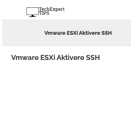
Skip
to
content
Vmware ESXi Aktivere SSH
Vmware ESXi Aktivere SSH