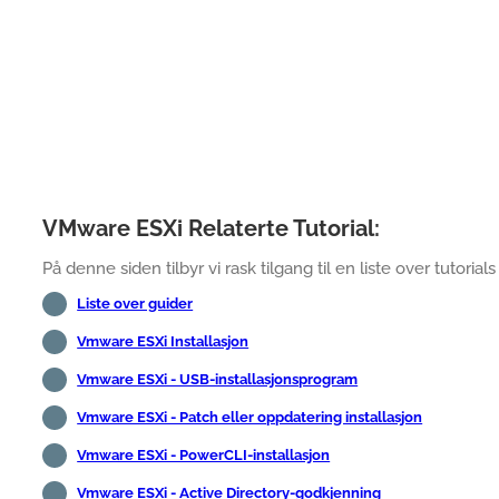
VMware ESXi Relaterte Tutorial:
På denne siden tilbyr vi rask tilgang til en liste over tutorial
Liste over guider
Vmware ESXi Installasjon
Vmware ESXi - USB-installasjonsprogram
Vmware ESXi - Patch eller oppdatering installasjon
Vmware ESXi - PowerCLI-installasjon
Vmware ESXi - Active Directory-godkjenning