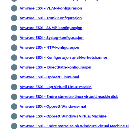
Vmware ESXi - VLAN-konfigurasjon
Vmware ESXi - Trunk Konfigurasjon
Vmware ESXi - SNMP-konfigurasjon
Vmware ESXi - Syslog-konfigurasjon
Vmware ESXi - NTP-konfigurasjon
Vmware ESXi - Konfigurasjon av sikkerhetsbanner
Vmware ESXi – DirectPath-konfigurasjon
Vmware ESXi - Opprett Linux-mal
Vmware ESXi - Lag Virtuell Linux-maskin
Vmware ESXi - Endre størrelse linux virtuell maskin disk
Vmware ESXi - Opprett Windows-mal
Vmware ESXi - Opprett Windows Virtual Machine
Vmware ESXi - Endre størrelse på Windows Virtual Machine D