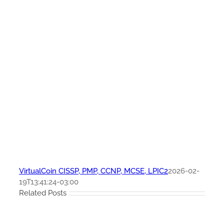
VirtualCoin CISSP, PMP, CCNP, MCSE, LPIC2
2026-02-
19T13:41:24-03:00
Related Posts