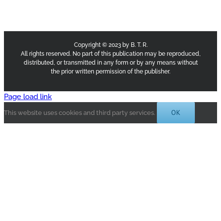
Copyright © 2023 by B. T. R.
All rights reserved. No part of this publication may be reproduced,
distributed, or transmitted in any form or by any means without
the prior written permission of the publisher.
Page load link
OK
This website uses cookies and third party services.