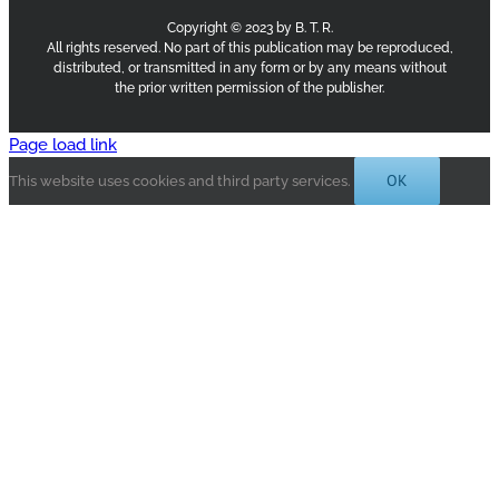
Copyright © 2023 by B. T. R.
All rights reserved. No part of this publication may be reproduced,
distributed, or transmitted in any form or by any means without
the prior written permission of the publisher.
Page load link
OK
This website uses cookies and third party services.