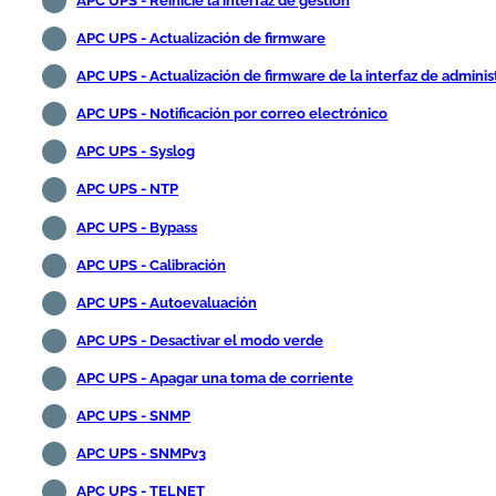
APC UPS - Reinicie la interfaz de gestión
APC UPS - Actualización de firmware
APC UPS - Actualización de firmware de la interfaz de adminis
APC UPS - Notificación por correo electrónico
APC UPS - Syslog
APC UPS - NTP
APC UPS - Bypass
APC UPS - Calibración
APC UPS - Autoevaluación
APC UPS - Desactivar el modo verde
APC UPS - Apagar una toma de corriente
APC UPS - SNMP
APC UPS - SNMPv3
APC UPS - TELNET