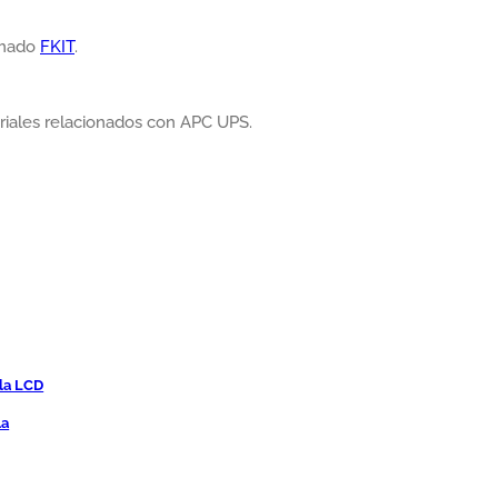
lamado
FKIT
.
oriales relacionados con APC UPS.
lla LCD
la