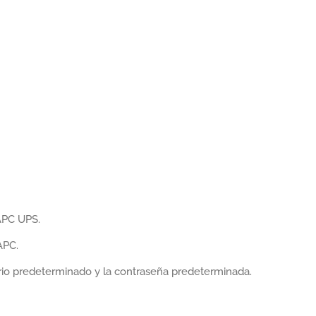
 APC UPS.
APC.
uario predeterminado y la contraseña predeterminada.