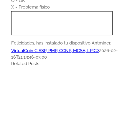
O = OK
X = Problema físico
Felicidades, has instalado tu dispositivo Antminer.
VirtualCoin CISSP, PMP, CCNP, MCSE, LPIC2
2026-02-
16T21:13:46-03:00
Related Posts