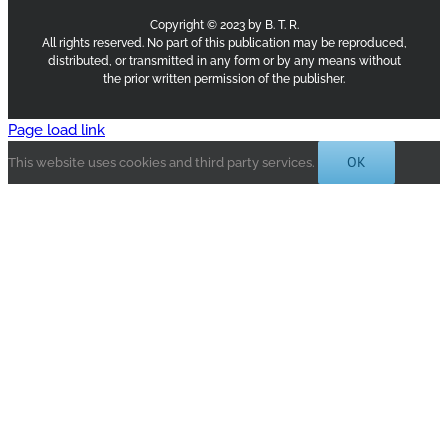
Copyright © 2023 by B. T. R.
All rights reserved. No part of this publication may be reproduced,
distributed, or transmitted in any form or by any means without
the prior written permission of the publisher.
Page load link
OK
This website uses cookies and third party services.