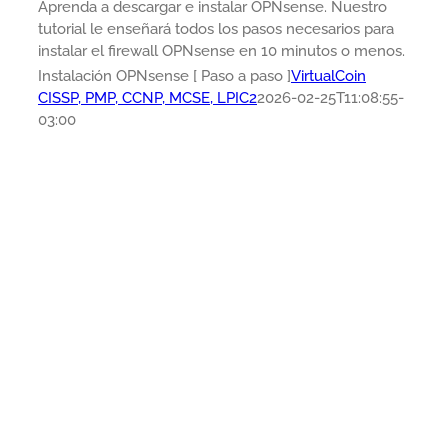
Aprenda a descargar e instalar OPNsense. Nuestro
tutorial le enseñará todos los pasos necesarios para
instalar el firewall OPNsense en 10 minutos o menos.
Instalación OPNsense [ Paso a paso ]
VirtualCoin
CISSP, PMP, CCNP, MCSE, LPIC2
2026-02-25T11:08:55-
03:00