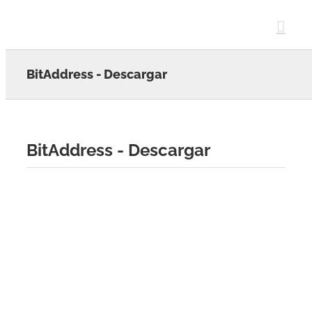
Skip
to
content
BitAddress - Descargar
BitAddress - Descargar