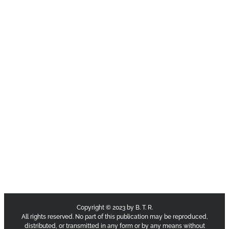
Copyright © 2023 by B. T. R.
All rights reserved. No part of this publication may be reproduced,
distributed, or transmitted in any form or by any means without