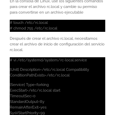
En la consola de Linux, use los siguientes comandos
para crear el archivo rc.local y cambie su permiso
para convertirse en un archivo ejecutable
# touch /etc/rc.local
# chmod 755 /etc/rc.local
Después de crear el archivo rc.local, necesitamos
crear el archivo de inicio de configuración del servicio
rc.local.
# vi /etc/systemd/system/rc-local.service
[Unit] Description=/etc/rc.local Compatibility
ConditionPathExists=/etc/rc.local
[Service] Type=forking
ExecStart=/etc/rc.local start
TimeoutSec=0
StandardOutput=tty
RemainAfterExit=yes
SysVStartPriority=99