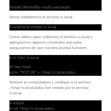
[Install] WantedBy=multi-user.target
Ahora, habilitemos el servicio rc.local.
# systemctl enable rc-local
Como último paso, editemos el archivo rc.local y
agreguemos algunos comandos solo para
asegurarnos de que nuestra prueba funcione.
# vi /etc/rc.local
#!/bin/bash
echo "TEST OK" > /tmp/rc.local.status
Reinicie la computadora y verifique si el archivo
/tmp/rc.local.status fue creado por el servicio
rc.local.
# reboot
# cat /tmp/rc.local.status