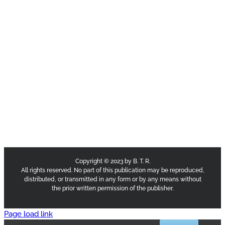
Copyright © 2023 by B. T. R.
All rights reserved. No part of this publication may be reproduced,
distributed, or transmitted in any form or by any means without
the prior written permission of the publisher.
Page load link