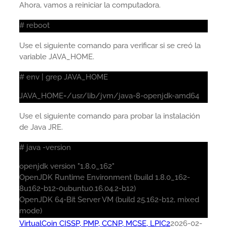
Ahora, vamos a reiniciar la computadora.
# reboot
Use el siguiente comando para verificar si se creó la
variable JAVA_HOME.
# env | grep JAVA_HOME
JAVA_HOME=/usr/lib/jvm/java-8-openjdk-amd64
Use el siguiente comando para probar la instalación
de Java JRE.
# java -version
openjdk version "1.8.0_162"
OpenJDK Runtime Environment (build 1.8.0_162-
8u162-b12-0ubuntu0.16.04.2-b12)
OpenJDK 64-Bit Server VM (build 25.162-b12, mixed
mode)
VirtualCoin CISSP, PMP, CCNP, MCSE, LPIC2
2026-02-