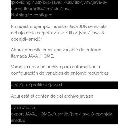
(providing /usr/bin/java): /usr/lib/jvm/java-8-
openjdk-amd64/jre/bin/java
Nothing to configure.
En nuestro ejemplo, nuestro Java JDK se instala
debajo de la carpeta: / usr / lib / jvm / java-8-
openjdk-amd64
Ahora, necesita crear una variable de entorno
llamada JAVA_HOME.
Vamos a crear un archivo para automatizar la
configuración de variables de entorno requeridas.
# vi /etc/profile.d/java.sh
Aquí está el contenido del archivo java.sh
#/bin/bash
export JAVA_HOME=/usr/lib/jvm/java-8-openjdk-
amd64