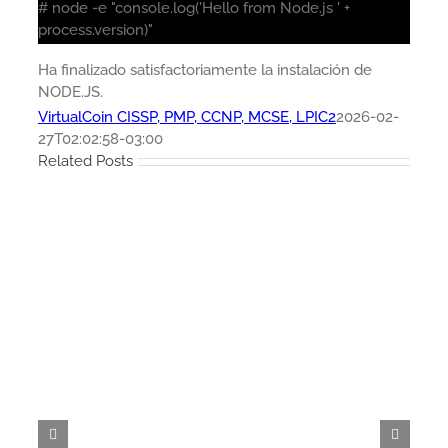
# node -e "console.log('Hello from Node.js ' +
process.version)"
Ha finalizado satisfactoriamente la instalación de
NODE.JS.
VirtualCoin CISSP, PMP, CCNP, MCSE, LPIC2
2026-02-
27T02:02:58-03:00
Related Posts