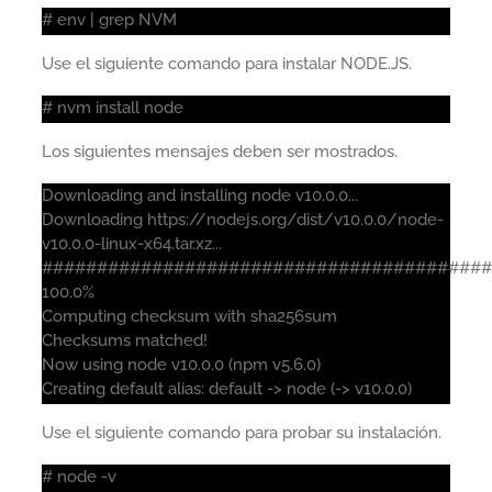
# env | grep NVM
Use el siguiente comando para instalar NODE.JS.
# nvm install node
Los siguientes mensajes deben ser mostrados.
Downloading and installing node v10.0.0...
Downloading https://nodejs.org/dist/v10.0.0/node-
v10.0.0-linux-x64.tar.xz...
#########################################
100.0%
Computing checksum with sha256sum
Checksums matched!
Now using node v10.0.0 (npm v5.6.0)
Creating default alias: default -> node (-> v10.0.0)
Use el siguiente comando para probar su instalación.
# node -v