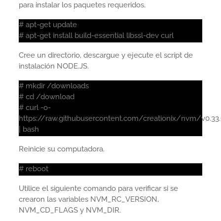
para instalar los paquetes requeridos.
# apt-get update
# apt-get install build-essential libssl-dev curl
Cree un directorio, descargue y ejecute el script de
instalación NODE.JS.
# mkdir /downloads
# cd /download
# curl -o-
https://raw.githubusercontent.com/creationix/nvm/v0.33.9
| bash
Reinicie su computadora.
# reboot
Utilice el siguiente comando para verificar si se
crearon las variables NVM_RC_VERSION,
NVM_CD_FLAGS y NVM_DIR.