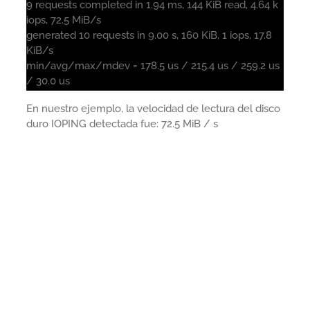
9 requests completed in 1.94 ms, 144 KiB read, 4.64 k
iops, 72.5 MiB/s
generated 10 requests in 9.00 s, 160 KiB, 1 iops, 17.8
KiB/s
min/avg/max/mdev = 178.5 us / 215.4 us / 259.2 us
/ 30.0 us
En nuestro ejemplo, la velocidad de lectura del disco
duro IOPING detectada fue: 72.5 MiB / s