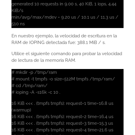
generated 10 requests in 9.00 s, 40 KiB, 1 iops, 4.44
KiB/s
min/avg/max/mdev = 9.20 us / 10.1 us / 11.3 us /
510 ns
En nuestro ejemplo, la velocidad de escritura en la
RAM de IOPING detectada fue: 388.1 MiB / s.
Utilice el siguiente comando para probar la velocidad
de lectura de la memoria RAM.
# mkdir -p /tmp/ram
# mount -t tmpfs -o size=512M tmpfs /tmp/ram/
# cd /tmp/ram/
# ioping -A -s16k -c 10 .
16 KiB <<< . (tmpfs tmpfs): request=1 time=16.8 us
(warmup)
16 KiB <<< . (tmpfs tmpfs): request=2 time=16.4 us
16 KiB <<< . (tmpfs tmpfs): request=3 time=15.3 us
16 KiB <<< . (tmpfs tmpfs): request=4 time=21.6 us