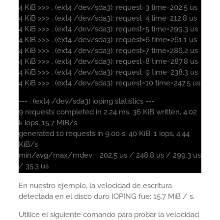
4 KiB >>> . (ext4 /dev/sda3): request=3 time=202.5 us
4 KiB >>> . (ext4 /dev/sda3): request=4 time=212.8 us
4 KiB >>> . (ext4 /dev/sda3): request=5 time=299.3 us
4 KiB >>> . (ext4 /dev/sda3): request=6 time=261.1 us
4 KiB >>> . (ext4 /dev/sda3): request=7 time=286.2 us
4 KiB >>> . (ext4 /dev/sda3): request=8 time=287.8 us
4 KiB >>> . (ext4 /dev/sda3): request=9 time=238.3 us
4 KiB >>> . (ext4 /dev/sda3): request=10 time=247.5 us
--- . (ext4 /dev/sda3) ioping statistics ---
9 requests completed in 2.24 ms, 36 KiB written, 4.02
k iops, 15.7 MiB/s
generated 10 requests in 9.00 s, 40 KiB, 1 iops, 4.44
KiB/s
min/avg/max/mdev = 202.5 us / 248.8 us / 299.3 us
/ 35.3 us
En nuestro ejemplo, la velocidad de escritura
detectada en el disco duro IOPING fue: 15.7 MiB / s.
Utilice el siguiente comando para probar la velocidad