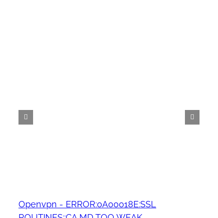
Openvpn - ERROR:0A00018E:SSL
ROUTINES::CA MD TOO WEAK