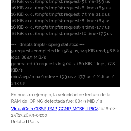
16 KiB <<< . (tmpfs tmpfs): request=5 time=15.9 us
16 KiB <<< . (tmpfs tmpfs): request=6 time=16.9 us
16 KiB <<< . (tmpfs tmpfs): request=7 time=21.2 us
16 KiB <<< . (tmpfs tmpfs): request=8 time=16.4 us
16 KiB <<< . (tmpfs tmpfs): request=9 time=17.7 us
16 KiB <<< . (tmpfs tmpfs): request=10 time=17.5 us
--- . (tmpfs tmpfs) ioping statistics ---
9 requests completed in 158.9 us, 144 KiB read, 56.6 k
iops, 884.9 MiB/s
generated 10 requests in 9.00 s, 160 KiB, 1 iops, 17.8
KiB/s
min/avg/max/mdev = 15.3 us / 17.7 us / 21.6 us /
2.13 us
En nuestro ejemplo, la velocidad de lectura de la
RAM de IOPING detectada fue: 884.9 MiB / s
VirtualCoin CISSP, PMP, CCNP, MCSE, LPIC2
2026-02-
25T13:26:59-03:00
Related Posts