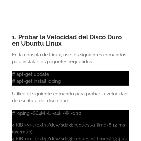
1. Probar la Velocidad del Disco Duro
en Ubuntu Linux
En la consola de Linux, use los siguientes comandos
para instalar los paquetes requeridos.
# apt-get update
# apt-get install ioping
Utilice el siguiente comando para probar la velocidad
de escritura del disco duro.
# ioping -S64M -L -s4k -W -c 10 .
4 KiB >>> . (ext4 /dev/sda3): request=1 time=8.12 ms
(warmup)
4 KiB >>> . (ext4 /dev/sda3): request=2 time=203.4 us