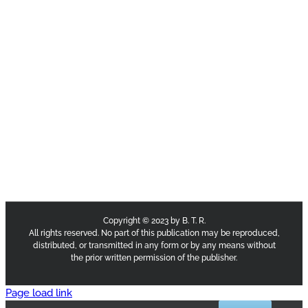
Copyright © 2023 by B. T. R.
All rights reserved. No part of this publication may be reproduced,
distributed, or transmitted in any form or by any means without
the prior written permission of the publisher.
Page load link