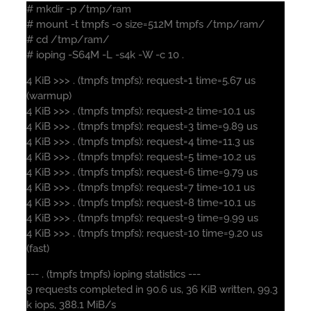
# mkdir -p /tmp/ram
# mount -t tmpfs -o size=512M tmpfs /tmp/ram/
# cd /tmp/ram/
# ioping -S64M -L -s4k -W -c 10 .
4 KiB >>> . (tmpfs tmpfs): request=1 time=5.67 us
(warmup)
4 KiB >>> . (tmpfs tmpfs): request=2 time=10.1 us
4 KiB >>> . (tmpfs tmpfs): request=3 time=9.89 us
4 KiB >>> . (tmpfs tmpfs): request=4 time=11.3 us
4 KiB >>> . (tmpfs tmpfs): request=5 time=10.2 us
4 KiB >>> . (tmpfs tmpfs): request=6 time=9.79 us
4 KiB >>> . (tmpfs tmpfs): request=7 time=10.1 us
4 KiB >>> . (tmpfs tmpfs): request=8 time=10.1 us
4 KiB >>> . (tmpfs tmpfs): request=9 time=9.99 us
4 KiB >>> . (tmpfs tmpfs): request=10 time=9.20 us
(fast)
--- . (tmpfs tmpfs) ioping statistics ---
9 requests completed in 90.6 us, 36 KiB written, 99.3
k iops, 388.1 MiB/s