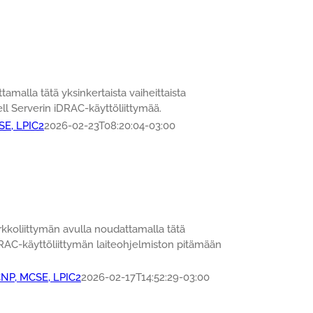
malla tätä yksinkertaista vaiheittaista
ll Serverin iDRAC-käyttöliittymää.
SE, LPIC2
2026-02-23T08:20:04-03:00
kkoliittymän avulla noudattamalla tätä
iDRAC-käyttöliittymän laiteohjelmiston pitämään
CNP, MCSE, LPIC2
2026-02-17T14:52:29-03:00