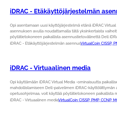
iDRAC - Etäkäyttöjärjestelmän ase
Opi asentamaan uusi käyttöjärjestelmä etänä iDRAC Virtu
asennuksen avulla noudattamalla tätä yksinkertaista vaiheit
pöytätietokoneen paikallista asennustietovälinettä Dell iDRA
iDRAC - Etäkäyttöjärjestelmän asennus
VirtualCoin CISSP, 
iDRAC - Virtuaalinen media
Opi käyttämään iDRAC Virtual Media -ominaisuutta paikalli
mahdollistamiseen Dell-palvelimen iDRAC-käyttöliittymän avu
opetusohjelmaa, voit käyttää pöytätietokoneen paikallista m
iDRAC - Virtuaalinen media
VirtualCoin CISSP, PMP, CCNP, 