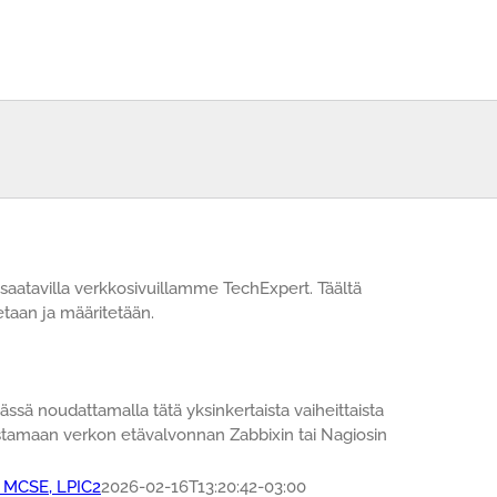
 saatavilla verkkosivuillamme TechExpert. Täältä
taan ja määritetään.
sä noudattamalla tätä yksinkertaista vaiheittaista
istamaan verkon etävalvonnan Zabbixin tai Nagiosin
, MCSE, LPIC2
2026-02-16T13:20:42-03:00