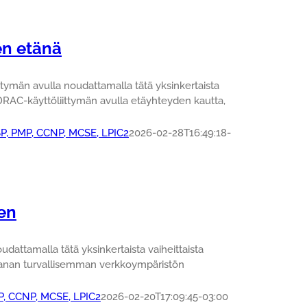
en etänä
tymän avulla noudattamalla tätä yksinkertaista
iDRAC-käyttöliittymän avulla etäyhteyden kautta,
SP, PMP, CCNP, MCSE, LPIC2
2026-02-28T16:49:18-
en
attamalla tätä yksinkertaista vaiheittaista
sanan turvallisemman verkkoympäristön
MP, CCNP, MCSE, LPIC2
2026-02-20T17:09:45-03:00