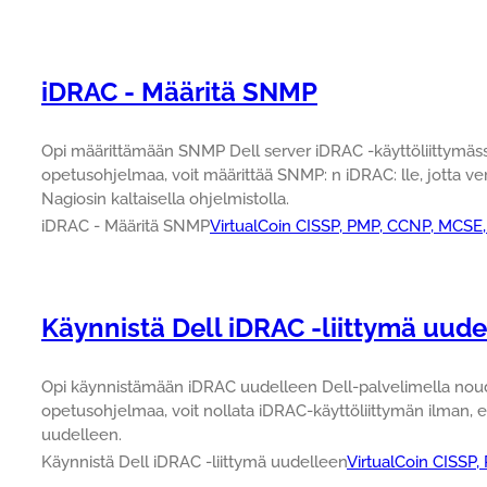
iDRAC - Määritä SNMP
Opi määrittämään SNMP Dell server iDRAC -käyttöliittymässä
opetusohjelmaa, voit määrittää SNMP: n iDRAC: lle, jotta ve
Nagiosin kaltaisella ohjelmistolla.
iDRAC - Määritä SNMP
VirtualCoin CISSP, PMP, CCNP, MCSE,
Käynnistä Dell iDRAC -liittymä uud
Opi käynnistämään iDRAC uudelleen Dell-palvelimella noudat
opetusohjelmaa, voit nollata iDRAC-käyttöliittymän ilman, et
uudelleen.
Käynnistä Dell iDRAC -liittymä uudelleen
VirtualCoin CISSP