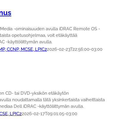
nnus
al Media -ominaisuuden avulla iDRAC Remote OS -
taista opetusohjelmaa, voit etäkäyttää
C -käyttöliittymän avulla.
PMP, CCNP, MCSE, LPIC2
2026-02-23T22:56:00-03:00
sen CD- tai DVD-yksikön etäkäytön
lla noudattamalla tätä yksinkertaista vaiheittaista
ediaa Dell iDRAC -käyttöliittymän avulla.
MCSE, LPIC2
2026-02-17T09:01:05-03:00