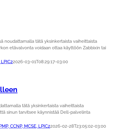
 noudattamalla tätä yksinkertaista vaiheittaista
rkon etävalvonta voidaan ottaa käyttöön Zabbixin tai
 LPIC2
2026-03-01T08:29:17-03:00
elleen
tamalla tätä yksinkertaista vaiheittaista
tä sinun tarvitsee käynnistää Dell-palvelinta
, PMP, CCNP, MCSE, LPIC2
2026-02-28T23:05:02-03:00