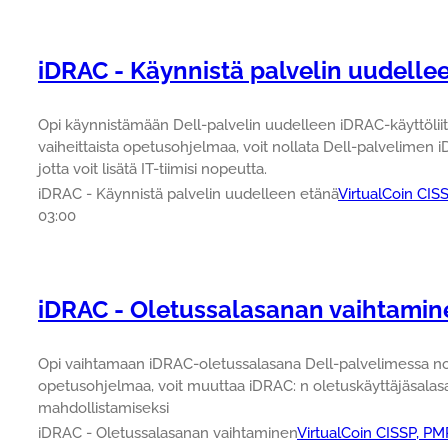
iDRAC - Käynnistä palvelin uudelle
Opi käynnistämään Dell-palvelin uudelleen iDRAC-käyttöliit
vaiheittaista opetusohjelmaa, voit nollata Dell-palvelimen 
jotta voit lisätä IT-tiimisi nopeutta.
iDRAC - Käynnistä palvelin uudelleen etänä
VirtualCoin CIS
03:00
iDRAC - Oletussalasanan vaihtamin
Opi vaihtamaan iDRAC-oletussalasana Dell-palvelimessa noud
opetusohjelmaa, voit muuttaa iDRAC: n oletuskäyttäjäsala
mahdollistamiseksi
iDRAC - Oletussalasanan vaihtaminen
VirtualCoin CISSP, P