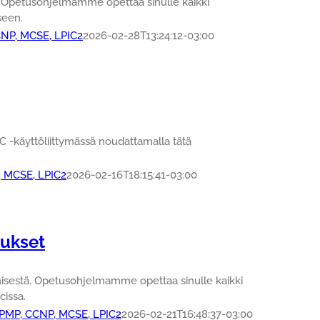
. Opetusohjelmamme opettaa sinulle kaikki
seen.
CNP, MCSE, LPIC2
2026-02-28T13:24:12-03:00
C -käyttöliittymässä noudattamalla tätä
, MCSE, LPIC2
2026-02-16T18:15:41-03:00
tukset
misestä. Opetusohjelmamme opettaa sinulle kaikki
cissa.
, PMP, CCNP, MCSE, LPIC2
2026-02-21T16:48:37-03:00