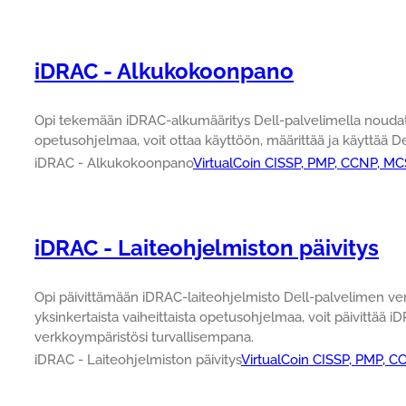
iDRAC - Alkukokoonpano
Opi tekemään iDRAC-alkumääritys Dell-palvelimella noudatta
opetusohjelmaa, voit ottaa käyttöön, määrittää ja käyttää De
iDRAC - Alkukokoonpano
VirtualCoin CISSP, PMP, CCNP, MC
iDRAC - Laiteohjelmiston päivitys
Opi päivittämään iDRAC-laiteohjelmisto Dell-palvelimen ver
yksinkertaista vaiheittaista opetusohjelmaa, voit päivittää 
verkkoympäristösi turvallisempana.
iDRAC - Laiteohjelmiston päivitys
VirtualCoin CISSP, PMP, C