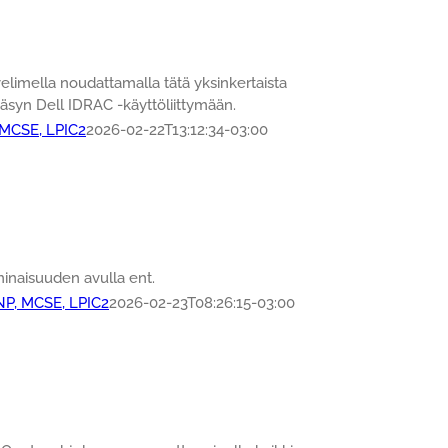
limella noudattamalla tätä yksinkertaista
äsyn Dell IDRAC -käyttöliittymään.
 MCSE, LPIC2
2026-02-22T13:12:34-03:00
inaisuuden avulla ent.
NP, MCSE, LPIC2
2026-02-23T08:26:15-03:00