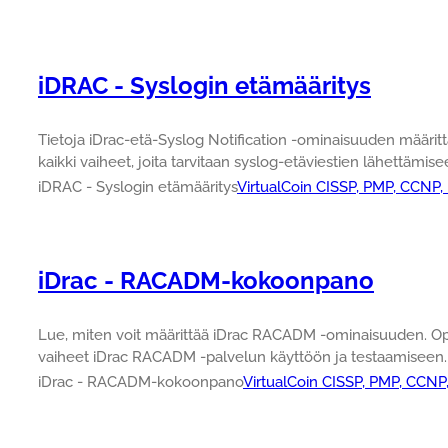
iDRAC - Syslogin etämääritys
Tietoja iDrac-etä-Syslog Notification -ominaisuuden määr
kaikki vaiheet, joita tarvitaan syslog-etäviestien lähettämise
iDRAC - Syslogin etämääritys
VirtualCoin CISSP, PMP, CCNP,
iDrac - RACADM-kokoonpano
Lue, miten voit määrittää iDrac RACADM -ominaisuuden. Op
vaiheet iDrac RACADM -palvelun käyttöön ja testaamiseen.
iDrac - RACADM-kokoonpano
VirtualCoin CISSP, PMP, CCNP