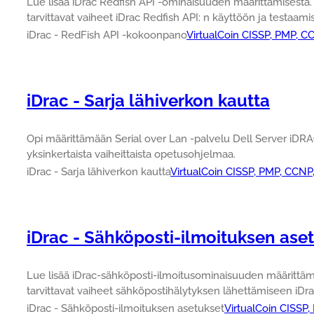
Lue lisää iDrac Redfish API -ominaisuuden määrittämisestä
tarvittavat vaiheet iDrac Redfish API: n käyttöön ja testaami
iDrac - RedFish API -kokoonpano
VirtualCoin CISSP, PMP, C
iDrac - Sarja lähiverkon kautta
Opi määrittämään Serial over Lan -palvelu Dell Server iDRA
yksinkertaista vaiheittaista opetusohjelmaa.
iDrac - Sarja lähiverkon kautta
VirtualCoin CISSP, PMP, CCNP
iDrac - Sähköposti-ilmoituksen ase
Lue lisää iDrac-sähköposti-ilmoitusominaisuuden määrittä
tarvittavat vaiheet sähköpostihälytyksen lähettämiseen iDra
iDrac - Sähköposti-ilmoituksen asetukset
VirtualCoin CISSP