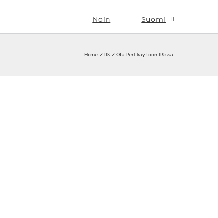
Noin
Suomi
Home
IIS
Ota Perl käyttöön IIS:ssä