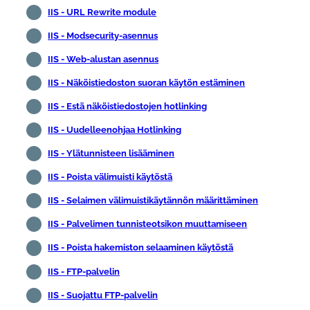
IIS - URL Rewrite module
IIS - Modsecurity-asennus
IIS - Web-alustan asennus
IIS - Näköistiedoston suoran käytön estäminen
IIS - Estä näköistiedostojen hotlinking
IIS - Uudelleenohjaa Hotlinking
IIS - Ylätunnisteen lisääminen
IIS - Poista välimuisti käytöstä
IIS - Selaimen välimuistikäytännön määrittäminen
IIS - Palvelimen tunnisteotsikon muuttamiseen
IIS - Poista hakemiston selaaminen käytöstä
IIS - FTP-palvelin
IIS - Suojattu FTP-palvelin