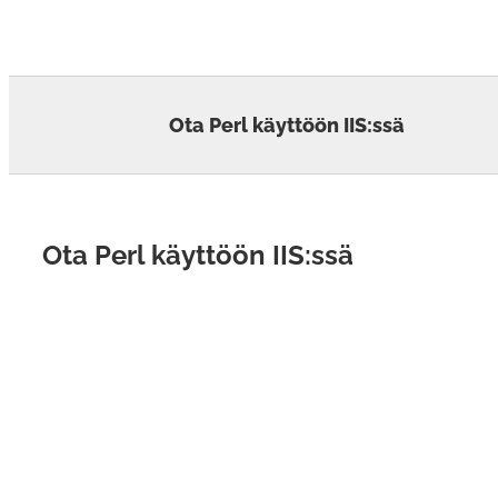
Skip
to
content
Ota Perl käyttöön IIS:ssä
Ota Perl käyttöön IIS:ssä