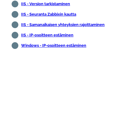
IIS - Version tarkistaminen
IIS - Seuranta Zabbixin kautta
IIS - Samanaikaisen yhteyksien rajoittaminen
IIS - IP-osoitteen estäminen
Windows - IP-osoitteen estäminen