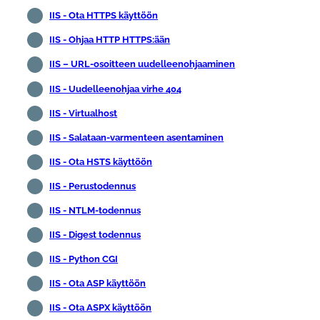
IIS - Ota HTTPS käyttöön
IIS - Ohjaa HTTP HTTPS:ään
IIS – URL-osoitteen uudelleenohjaaminen
IIS - Uudelleenohjaa virhe 404
IIS - Virtualhost
IIS - Salataan-varmenteen asentaminen
IIS - Ota HSTS käyttöön
IIS - Perustodennus
IIS - NTLM-todennus
IIS - Digest todennus
IIS - Python CGI
IIS - Ota ASP käyttöön
IIS - Ota ASPX käyttöön