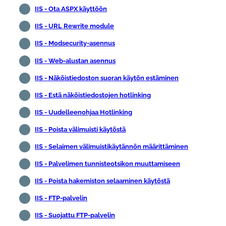
IIS - Ota ASPX käyttöön
IIS - URL Rewrite module
IIS - Modsecurity-asennus
IIS - Web-alustan asennus
IIS - Näköistiedoston suoran käytön estäminen
IIS - Estä näköistiedostojen hotlinking
IIS - Uudelleenohjaa Hotlinking
IIS - Poista välimuisti käytöstä
IIS - Selaimen välimuistikäytännön määrittäminen
IIS - Palvelimen tunnisteotsikon muuttamiseen
IIS - Poista hakemiston selaaminen käytöstä
IIS - FTP-palvelin
IIS - Suojattu FTP-palvelin