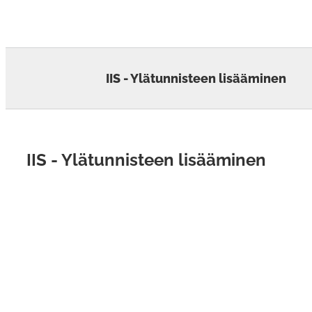
Skip
to
content
IIS - Ylätunnisteen lisääminen
IIS - Ylätunnisteen lisääminen