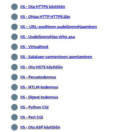
IIS - Ota HTTPS käyttöön
IIS - Ohjaa HTTP HTTPS:ään
IIS – URL-osoitteen uudelleenohjaaminen
IIS - Uudelleenohjaa virhe 404
IIS - Virtualhost
IIS - Salataan-varmenteen asentaminen
IIS - Ota HSTS käyttöön
IIS - Perustodennus
IIS - NTLM-todennus
IIS - Digest todennus
IIS - Python CGI
IIS - Perl CGI
IIS - Ota ASP käyttöön