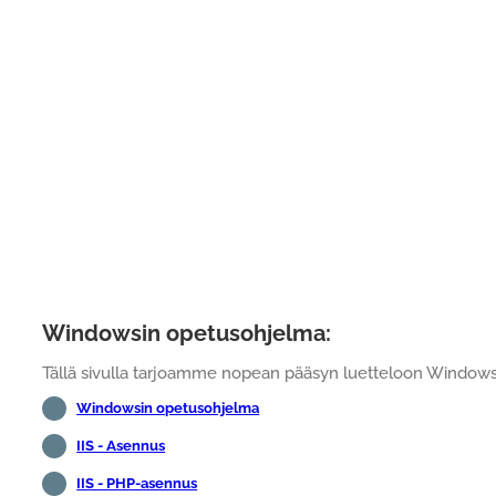
Windowsin opetusohjelma:
Tällä sivulla tarjoamme nopean pääsyn luetteloon Windows
Windowsin opetusohjelma
IIS - Asennus
IIS - PHP-asennus