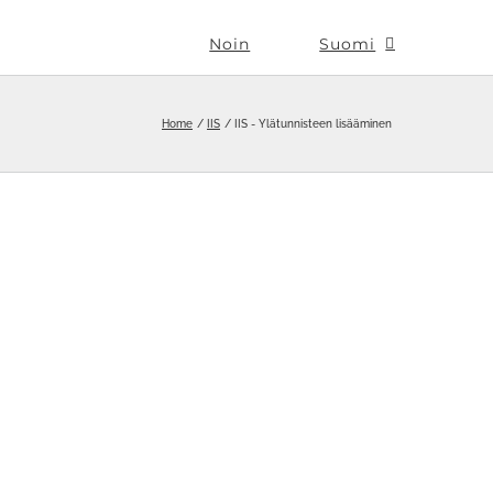
Noin
Suomi
Home
IIS
IIS - Ylätunnisteen lisääminen