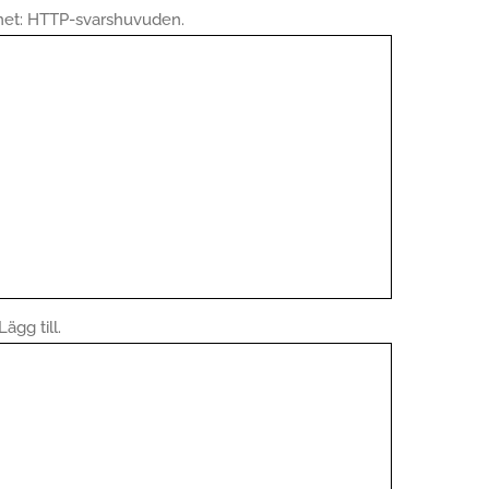
net: HTTP-svarshuvuden.
ägg till.