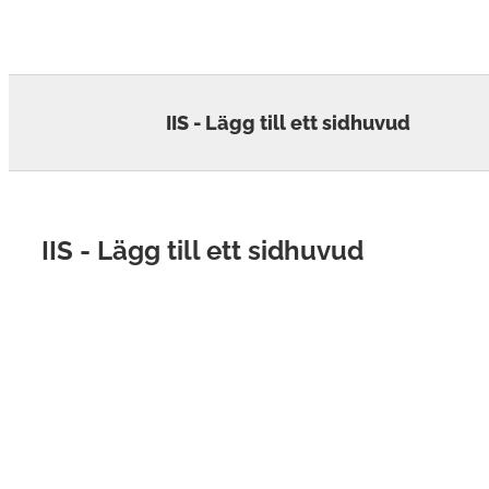
Skip
to
content
IIS - Lägg till ett sidhuvud
IIS - Lägg till ett sidhuvud