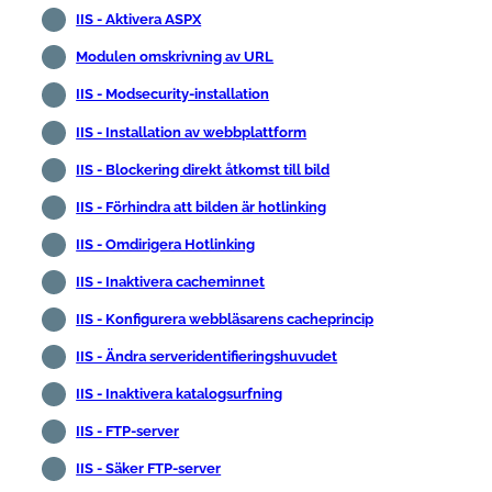
IIS - Aktivera ASPX
Modulen omskrivning av URL
IIS - Modsecurity-installation
IIS - Installation av webbplattform
IIS - Blockering direkt åtkomst till bild
IIS - Förhindra att bilden är hotlinking
IIS - Omdirigera Hotlinking
IIS - Inaktivera cacheminnet
IIS - Konfigurera webbläsarens cacheprincip
IIS - Ändra serveridentifieringshuvudet
IIS - Inaktivera katalogsurfning
IIS - FTP-server
IIS - Säker FTP-server