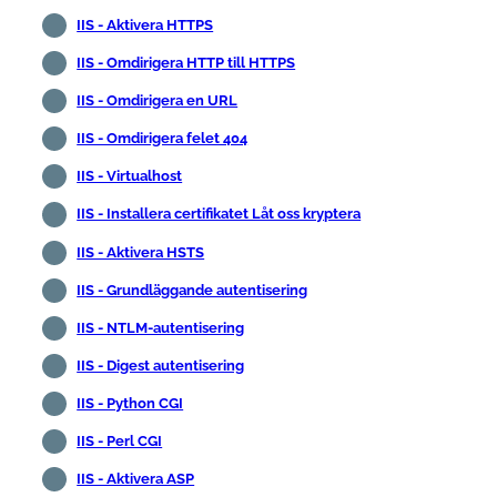
IIS - Aktivera HTTPS
IIS - Omdirigera HTTP till HTTPS
IIS - Omdirigera en URL
IIS - Omdirigera felet 404
IIS - Virtualhost
IIS - Installera certifikatet Låt oss kryptera
IIS - Aktivera HSTS
IIS - Grundläggande autentisering
IIS - NTLM-autentisering
IIS - Digest autentisering
IIS - Python CGI
IIS - Perl CGI
IIS - Aktivera ASP