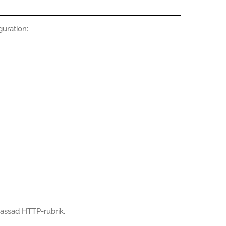
guration:
passad HTTP-rubrik.