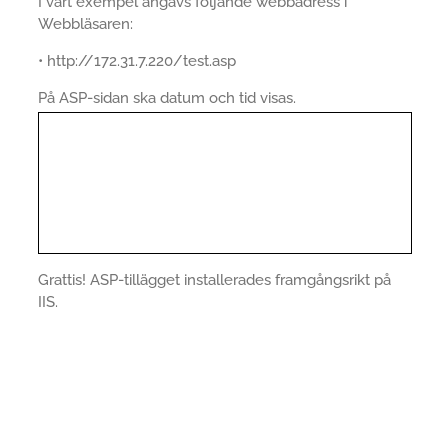
I vårt exempel angavs följande webbadress i
Webbläsaren:
• http://172.31.7.220/test.asp
På ASP-sidan ska datum och tid visas.
Grattis! ASP-tillägget installerades framgångsrikt på
IIS.