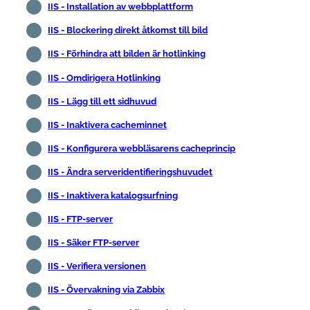
IIS - Installation av webbplattform
IIS - Blockering direkt åtkomst till bild
IIS - Förhindra att bilden är hotlinking
IIS - Omdirigera Hotlinking
IIS - Lägg till ett sidhuvud
IIS - Inaktivera cacheminnet
IIS - Konfigurera webbläsarens cacheprincip
IIS - Ändra serveridentifieringshuvudet
IIS - Inaktivera katalogsurfning
IIS - FTP-server
IIS - Säker FTP-server
IIS - Verifiera versionen
IIS - Övervakning via Zabbix