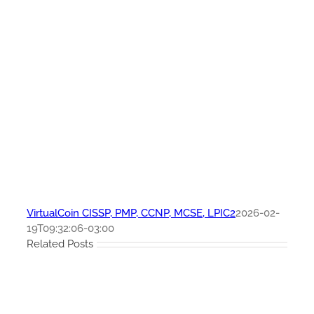
VirtualCoin CISSP, PMP, CCNP, MCSE, LPIC2
2026-02-
19T09:32:06-03:00
Related Posts