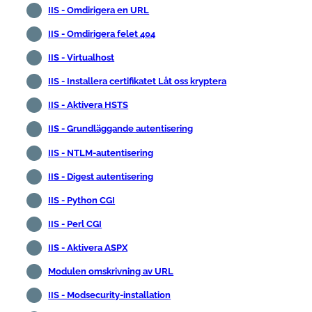
IIS - Omdirigera en URL
IIS - Omdirigera felet 404
IIS - Virtualhost
IIS - Installera certifikatet Låt oss kryptera
IIS - Aktivera HSTS
IIS - Grundläggande autentisering
IIS - NTLM-autentisering
IIS - Digest autentisering
IIS - Python CGI
IIS - Perl CGI
IIS - Aktivera ASPX
Modulen omskrivning av URL
IIS - Modsecurity-installation