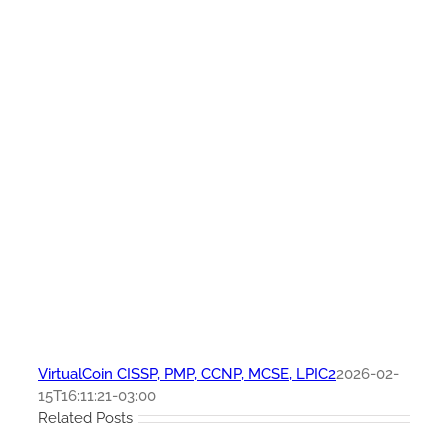
VirtualCoin CISSP, PMP, CCNP, MCSE, LPIC2
2026-02-
15T16:11:21-03:00
Related Posts