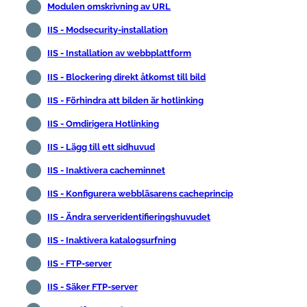
Modulen omskrivning av URL
IIS - Modsecurity-installation
IIS - Installation av webbplattform
IIS - Blockering direkt åtkomst till bild
IIS - Förhindra att bilden är hotlinking
IIS - Omdirigera Hotlinking
IIS - Lägg till ett sidhuvud
IIS - Inaktivera cacheminnet
IIS - Konfigurera webbläsarens cacheprincip
IIS - Ändra serveridentifieringshuvudet
IIS - Inaktivera katalogsurfning
IIS - FTP-server
IIS - Säker FTP-server