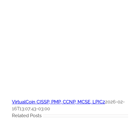
VirtualCoin CISSP, PMP, CCNP, MCSE, LPIC2
2026-02-
16T13:07:43-03:00
Related Posts