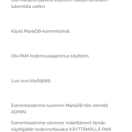
Ota MariaDB-palvelu käyttöön Radius-tiedoston
lukemista varten.
Käytä MariaDB-komentoriviä.
Ota PAM-todennuslaajennus käyttöön.
Luo uusi käyttäjätili.
Esimerkissämme luomme MariaDB-tilin nimeltä
ADMIN.
Esimerkissämme olemme määrittäneet tämän
käyttäjätilin todennettavaksi KÄYTTÄMÄLLÄ PAM