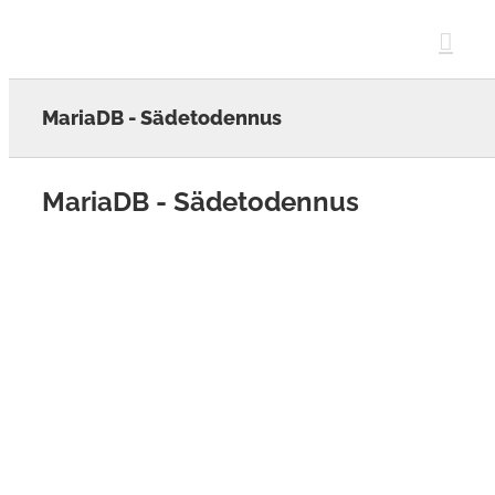
Skip
to
content
MariaDB - Sädetodennus
MariaDB - Sädetodennus