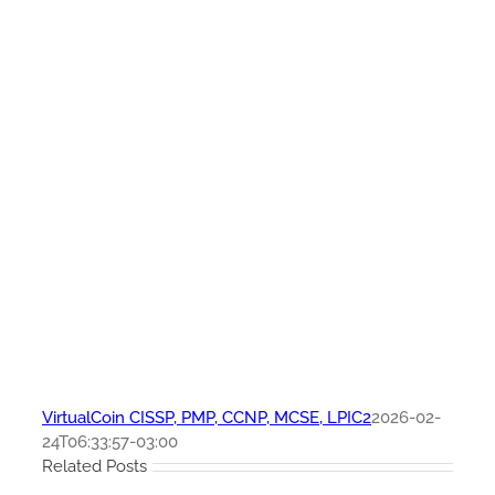
VirtualCoin CISSP, PMP, CCNP, MCSE, LPIC2
2026-02-
24T06:33:57-03:00
Related Posts