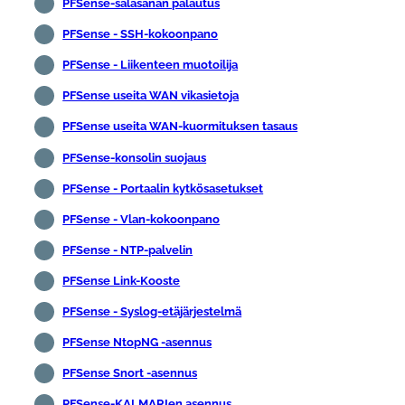
PFSense-salasanan palautus
PFSense - SSH-kokoonpano
PFSense - Liikenteen muotoilija
PFSense useita WAN vikasietoja
PFSense useita WAN-kuormituksen tasaus
PFSense-konsolin suojaus
PFSense - Portaalin kytkösasetukset
PFSense - Vlan-kokoonpano
PFSense - NTP-palvelin
PFSense Link-Kooste
PFSense - Syslog-etäjärjestelmä
PFSense NtopNG -asennus
PFSense Snort -asennus
PFSense-KALMARIen asennus