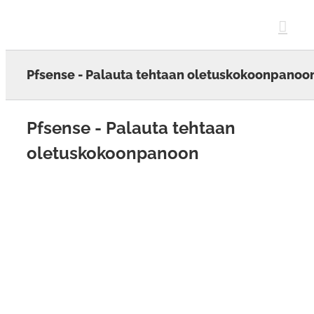
Skip
to
content
Pfsense - Palauta tehtaan oletuskokoonpanoo
Pfsense - Palauta tehtaan
oletuskokoonpanoon