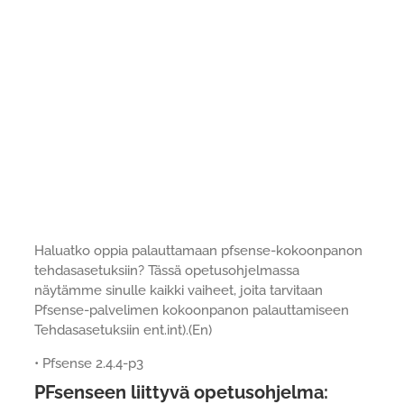
Haluatko oppia palauttamaan pfsense-kokoonpanon
tehdasasetuksiin? Tässä opetusohjelmassa
näytämme sinulle kaikki vaiheet, joita tarvitaan
Pfsense-palvelimen kokoonpanon palauttamiseen
Tehdasasetuksiin ent.int).(En)
• Pfsense 2.4.4-p3
PFsenseen liittyvä opetusohjelma: