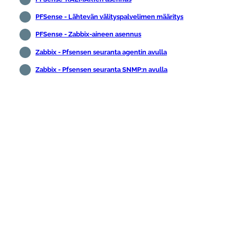
PFSense - Lähtevän välityspalvelimen määritys
PFSense - Zabbix-aineen asennus
Zabbix - Pfsensen seuranta agentin avulla
Zabbix - Pfsensen seuranta SNMP:n avulla