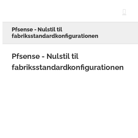
Skip
to
content
Pfsense - Nulstil til
fabriksstandardkonfigurationen
Pfsense - Nulstil til
fabriksstandardkonfigurationen