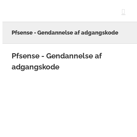
Skip
to
content
Pfsense - Gendannelse af adgangskode
Pfsense - Gendannelse af
adgangskode