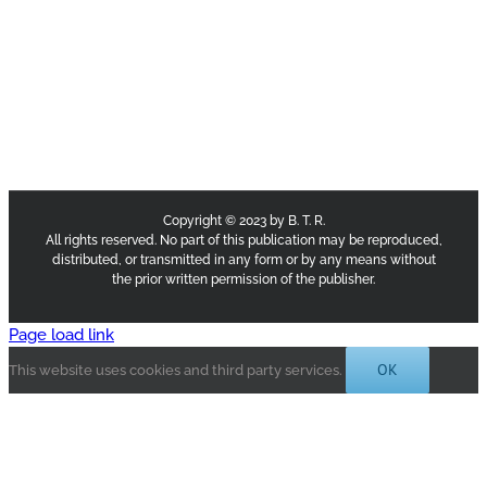
Copyright © 2023 by B. T. R.
All rights reserved. No part of this publication may be reproduced,
distributed, or transmitted in any form or by any means without
the prior written permission of the publisher.
Page load link
OK
This website uses cookies and third party services.