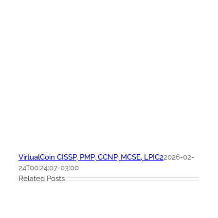
VirtualCoin CISSP, PMP, CCNP, MCSE, LPIC2
2026-02-
24T00:24:07-03:00
Related Posts