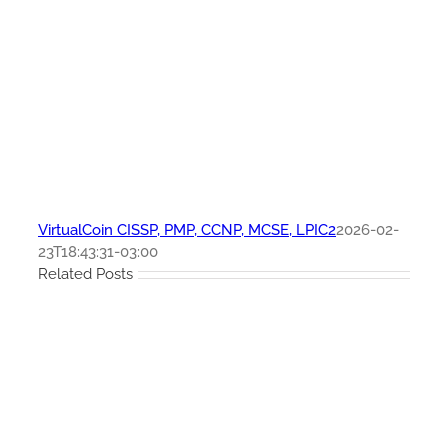
VirtualCoin CISSP, PMP, CCNP, MCSE, LPIC2
2026-02-
23T18:43:31-03:00
Related Posts