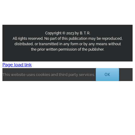
Copyright © 2023 by B. T. R.
All rights reserved. No part of this publication may be reproduced,
distributed, or transmitted in any form or by any means without
the prior written permission of the publisher.
Page load link
OK
This website uses cookies and third party services.