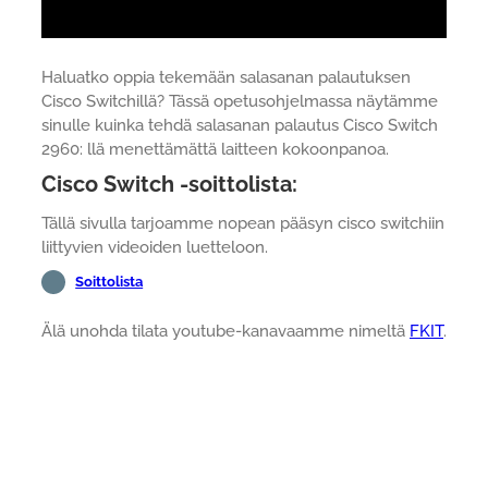
Haluatko oppia tekemään salasanan palautuksen
Cisco Switchillä? Tässä opetusohjelmassa näytämme
sinulle kuinka tehdä salasanan palautus Cisco Switch
2960: llä menettämättä laitteen kokoonpanoa.
Cisco Switch -soittolista:
Tällä sivulla tarjoamme nopean pääsyn cisco switchiin
liittyvien videoiden luetteloon.
Soittolista
Älä unohda tilata youtube-kanavaamme nimeltä
FKIT
.