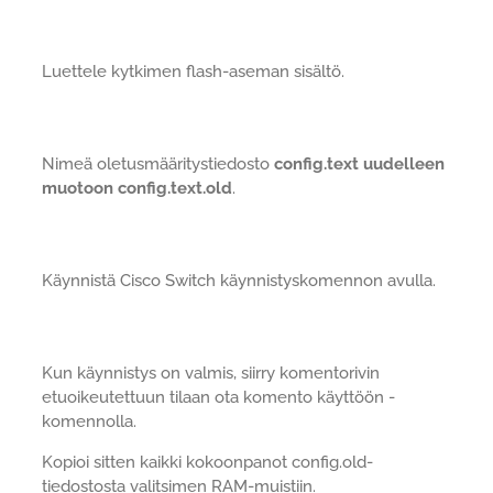
Luettele kytkimen flash-aseman sisältö.
Nimeä oletusmääritystiedosto
config.text uudelleen
muotoon config.text.old
.
Käynnistä Cisco Switch käynnistyskomennon avulla.
Kun käynnistys on valmis, siirry komentorivin
etuoikeutettuun tilaan ota komento käyttöön -
komennolla.
Kopioi sitten kaikki kokoonpanot config.old-
tiedostosta valitsimen RAM-muistiin.