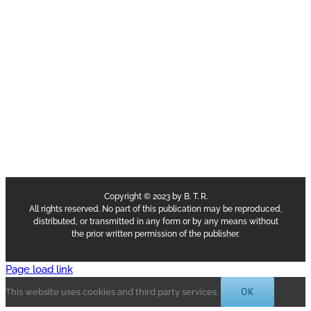
Copyright © 2023 by B. T. R.
All rights reserved. No part of this publication may be reproduced,
distributed, or transmitted in any form or by any means without
the prior written permission of the publisher.
Page load link
OK
This website uses cookies and third party services.