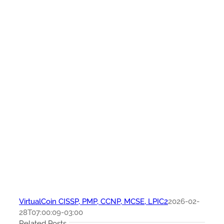
VirtualCoin CISSP, PMP, CCNP, MCSE, LPIC2
2026-02-
28T07:00:09-03:00
Related Posts