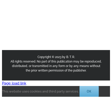
Copyright © 2023 by B. T. R.
All rights reserved. No part of this publication may be reproduced,
distributed, or transmitted in any form or by any means without
the prior written permission of the publisher.
Page load link
OK
This website uses cookies and third party services.