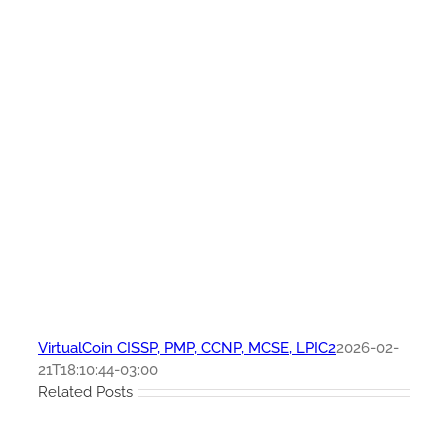
VirtualCoin CISSP, PMP, CCNP, MCSE, LPIC2
2026-02-
21T18:10:44-03:00
Related Posts