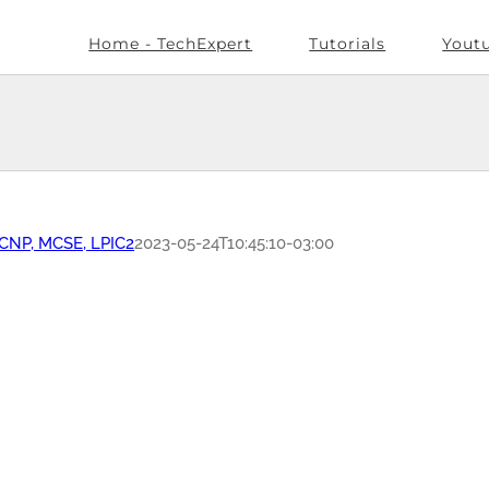
Home - TechExpert
Tutorials
Yout
CCNP, MCSE, LPIC2
2023-05-24T10:45:10-03:00