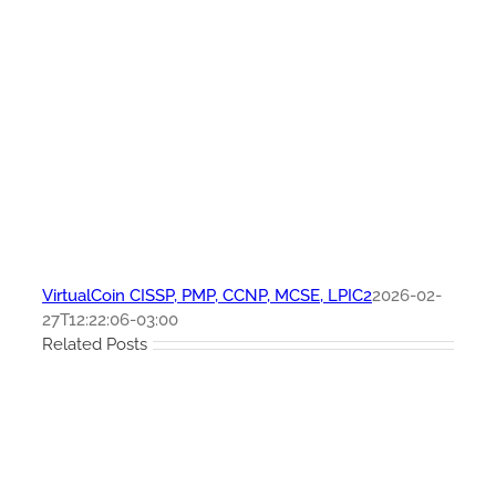
VirtualCoin CISSP, PMP, CCNP, MCSE, LPIC2
2026-02-
27T12:22:06-03:00
Related Posts