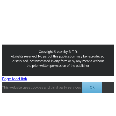
Copyright © 2023 by B. T. R.
All rights reserved. No part of this publication may be reproduced,
distributed, or transmitted in any form or by any means without
the prior written permission of the publisher.
Page load link
OK
This website uses cookies and third party services.