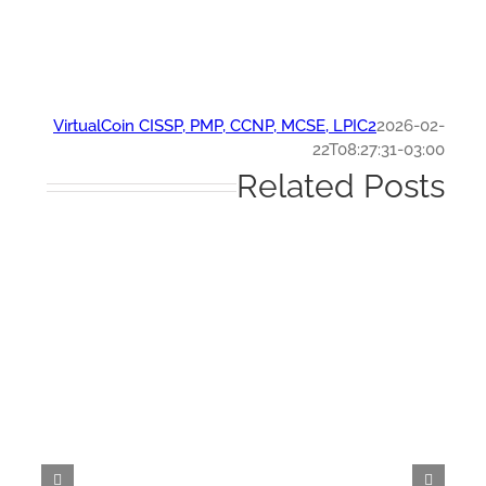
VirtualCoin CISSP, PMP, CCNP, MCSE, LPIC2
2026-0
22T08:27:31-03:
Related Post