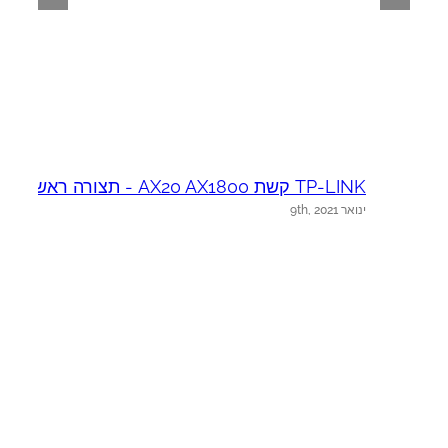
TP-LINK קשת AX20 AX1800 - תצורה ראשונית
NK
ינואר 9th, 2021
ינ