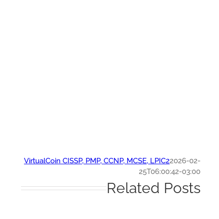
VirtualCoin CISSP, PMP, CCNP, MCSE, LPIC2
2026-0
25T06:00:42-03:
Related Post