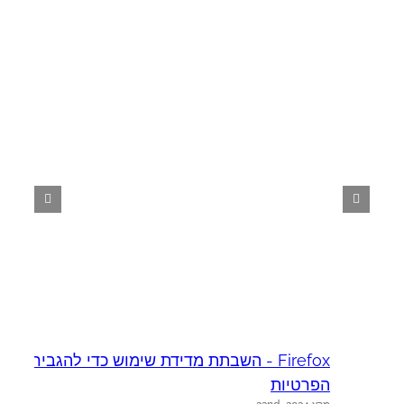
Firefox - השבתת מדידת שימוש כדי להגביר את
א
יו
הפרטיות