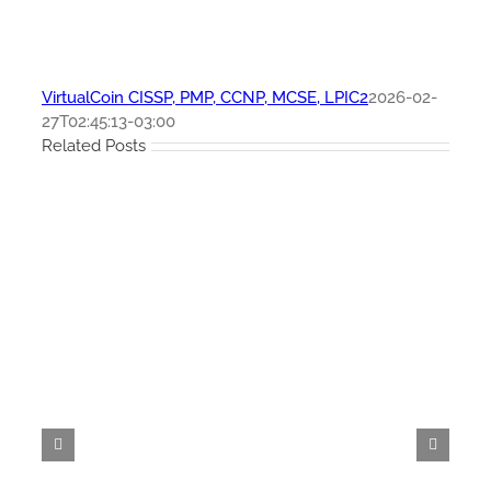
VirtualCoin CISSP, PMP, CCNP, MCSE, LPIC2
2026-02-
27T02:45:13-03:00
Related Posts