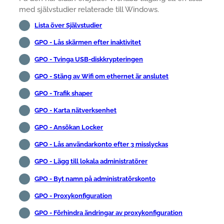
med självstudier relaterade till Windows.
Lista över Självstudier
GPO - Lås skärmen efter inaktivitet
GPO - Tvinga USB-diskkrypteringen
GPO - Stäng av Wifi om ethernet är anslutet
GPO - Trafik shaper
GPO - Karta nätverksenhet
GPO - Ansökan Locker
GPO - Lås användarkonto efter 3 misslyckas
GPO - Lägg till lokala administratörer
GPO - Byt namn på administratörskonto
GPO - Proxykonfiguration
GPO - Förhindra ändringar av proxykonfiguration