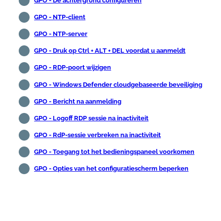
GPO - De achtergrond configureren
GPO - NTP-client
GPO - NTP-server
GPO - Druk op Ctrl + ALT + DEL voordat u aanmeldt
GPO - RDP-poort wijzigen
GPO - Windows Defender cloudgebaseerde beveiliging
GPO - Bericht na aanmelding
GPO - Logoff RDP sessie na inactiviteit
GPO - RdP-sessie verbreken na inactiviteit
GPO - Toegang tot het bedieningspaneel voorkomen
GPO - Opties van het configuratiescherm beperken